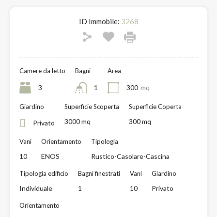
ID Immobile:
3268
Camere da letto
Bagni
Area
3
1
300
mq
Giardino
Superficie Scoperta
Superficie Coperta
3000 mq
300 mq
Privato
Vani
Orientamento
Tipologia
10
ENOS
Rustico-Casolare-Cascina
Tipologia edificio
Bagni finestrati
Vani
Giardino
Individuale
1
10
Privato
Orientamento