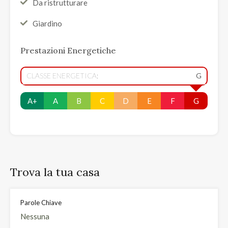
Da ristrutturare
Giardino
Prestazioni Energetiche
CLASSE ENERGETICA:
G
A+
A
B
C
D
E
F
G
Trova la tua casa
Parole Chiave