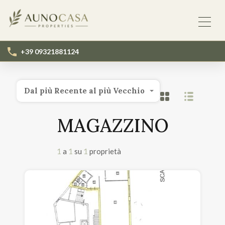
+39 09321881124
Dal più Recente al più Vecchio
MAGAZZINO
1
a
1
su
1
proprietà