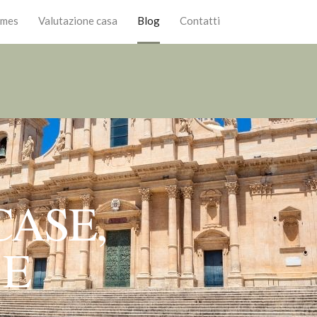
omes
Valutazione casa
Blog
Contatti
CASE,
 E