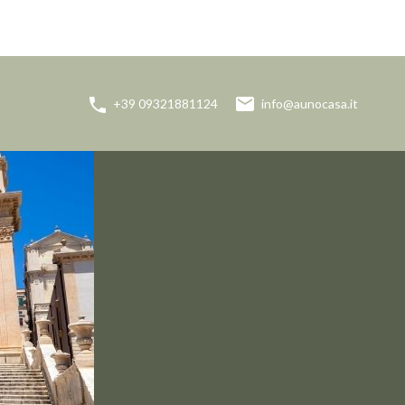
info@aunocasa.it
+39 09321881124