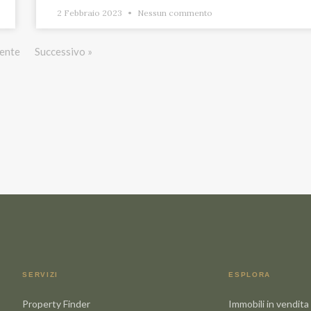
2 Febbraio 2023
Nessun commento
ente
Successivo »
SERVIZI
ESPLORA
Property Finder
Immobili in vendita