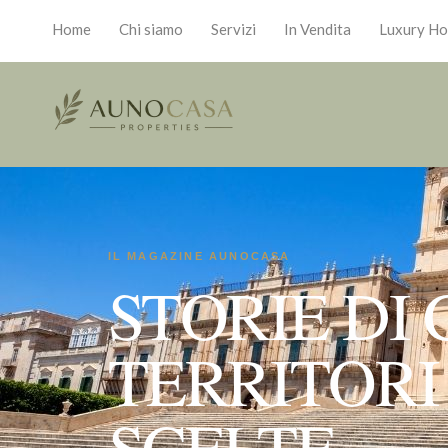
Home
Chi siamo
Servizi
In Vendita
Luxury H
IL MAGAZINE AUNOCASA
STORIE DI 
TERRITORI
SCELTE.